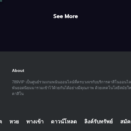
See More
About
789VIP เป็นศูนย์รวมเกมพนันออนไลน์ที่ครบวงจรกับบริการคาสิโนออนไ
พันยอดนิยมมารวมเข้าไว้ด้วยกันได้อย่างมีคุณภาพ ด้วยเทคโนโลยีสมัยใหม่อย
คาสิโน
ต
หวย
ทางเข้า
ดาวน์โหลด
ลิงค์รับทรัพย์
สมัค