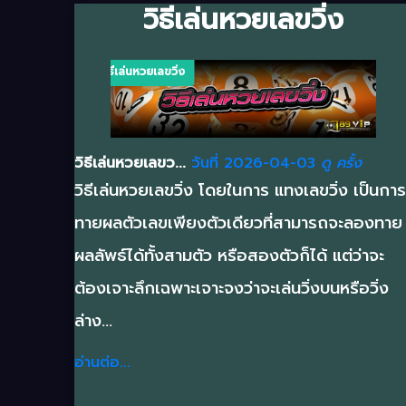
วิธีเล่นหวยเลขวิ่ง
วิธีเล่นหวยเลขวิ่ง
วิธีเล่นหวยเลขว...
วันที่ 2026-04-03
ดู ครั้ง
วิธีเล่นหวยเลขวิ่ง โดยในการ แทงเลขวิ่ง เป็นการ
ทายผลตัวเลขเพียงตัวเดียวที่สามารถจะลองทาย
ผลลัพธ์ได้ทั้งสามตัว หรือสองตัวก็ได้ แต่ว่าจะ
ต้องเจาะลึกเฉพาะเจาะจงว่าจะเล่นวิ่งบนหรือวิ่ง
ล่าง...
อ่านต่อ...