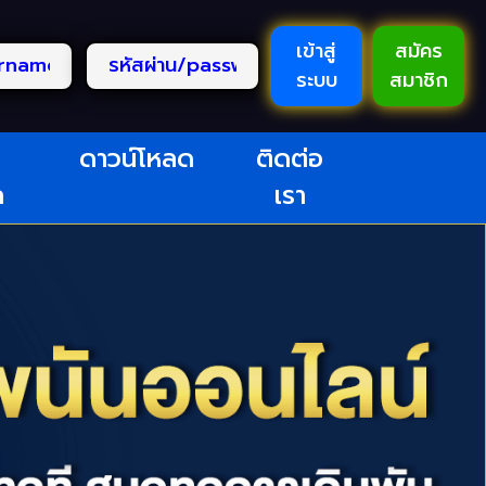
เข้าสู่
สมัคร
ระบบ
สมาชิก
ดาวน์โหลด
ติดต่อ
ก
เรา