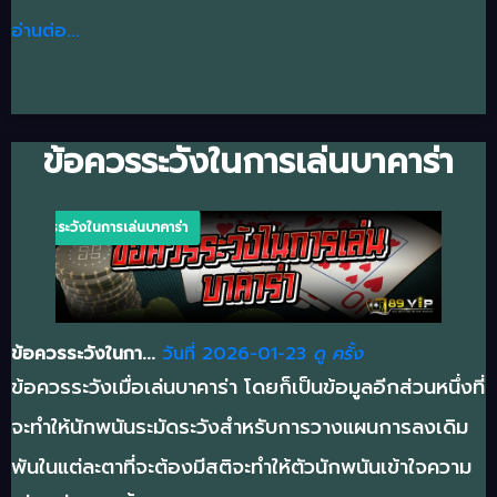
อ่านต่อ...
ข้อควรระวังในการเล่นบาคาร่า
ข้อควรระวังในการเล่นบาคาร่า
ข้อควรระวังในกา...
วันที่ 2026-01-23
ดู ครั้ง
ข้อควรระวังเมื่อเล่นบาคาร่า โดยก็เป็นข้อมูลอีกส่วนหนึ่งที่
จะทำให้นักพนันระมัดระวังสำหรับการวางแผนการลงเดิม
พันในแต่ละตาที่จะต้องมีสติจะทำให้ตัวนักพนันเข้าใจความ