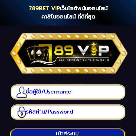
789BET VIP
เว็บไซต์พนันออนไลน์
คาสิโนออนไลน์ ที่ดีที่สุด
เข้าสู่ระบบ