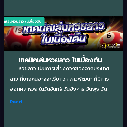
คนิคเล่นหวยลาว ในเบื้องต้น
เทคนิคเล่นหวยลาว ในเบื้องต้น
หวยลาว เป็นการเสี่ยงดวงของจากประเทศ
ลาว ที่บางคนอาจจะเรียกว่า ลาวพัฒนา ที่มีการ
ออกผล หวย ในวันจันทร์ วันอังคาร วันพุธ วัน
Read