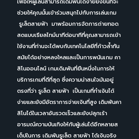
เพื่อให้ผู้เล่นสามารถเดิมพันได้ง่ายยิ่งขึ้นที่จะ
ช่วยให้คุณนั้นเข้าร่วมสนุกไปกับการเล่นเกม
รูเล็ตสายฟ้า มาพร้อมการจัดการถ่ายทอด
สดแบบเรียลไทม์นาทีต่อนาทีที่คุณสามารถเข้า
ใช้งานที่ท่านจะได้พบกับเทคโนโลยีที่ก้าวล้ำทัน
สมัยได้อย่างหลงใหลและเป็นการพนันเกม คา
สิโนออนไลน์ เกมเดิมพันที่ยืนหนึ่งในการให้
บริการเกมที่ดีที่สุด ซึ่งความน่าสนใจมันอยู่
ตรงที่ว่า รูเล็ต สายฟ้า เป็นเกมที่ทำเงินได้
ง่ายและยังมีอัตราการจ่ายเงินที่สูง เดิมพันคา
สิโนได้ในเวลาอันรวดเร็วและยังปลุกเร้า
อารมณ์ความบันเทิงให้กับผู้เล่นได้อีกหลายส
เต็ปในการ เดิมพันรูเล็ต สายฟ้า ได้เงินจริง