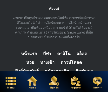
About
789VIP เป็นศูนย์รวมเกมพนันออนไลน์ที่ครบวงจรกับบริการคา
สิโนออนไลน์ กีฬาออนไลน์และหวยออนไลน์ เสมือนเรา
รวบรวมเอาเดิมพันยอดนิยมมารวมเข้าไว้ด้วยกันได้อย่างมี
คุณภาพ ด้วยเทคโนโลยีสมัยใหม่อย่าง Single wallet ที่เป็น
ระบบทางเข้าใช้บริการเดิมพันทั้งคาสิโน
หน้าแรก
กีฬา
คาสิโน
สล็อต
หวย
ทางเข้า
ดาวน์โหลด
ลิงค์รับทรัพย์
สมัครสมาชิก
ติดต่อเรา
เข้าสู่ระบบ
Menu
Home
Sign in
register
line:---