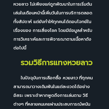
หวยลาว ไม่เพียงแค่ถูกพัฒนาในการเริ่มต้น
เล่นในเดือนหน้านี้เพิ่มวันในการบริการตลอด
ทั้งสัปดาห์ แต่ยังทำให้ทุกคนได้ตอบโจทย์ใน
เรื่องของ การเสี่ยงโชค โดยมีข้อมูลสำหรับ
การวิเคราะห์และการพิจารณาตามเนื้อหาดัง
ต่อไปนี้
รวมวิธีการแทงหวยลาว
ในปัจจุบันการเลือกซื้อ
หวยลาว
ที่ทุกคน
สามารถมาวางเดิมพันในแต่ละงวดได้อย่าง
อิสระ เพราะถ้าหากพูดถึงการเล่นตาม วิธี
ต่างๆ ที่หลายคนเคยผ่านประสบการณ์พนัน