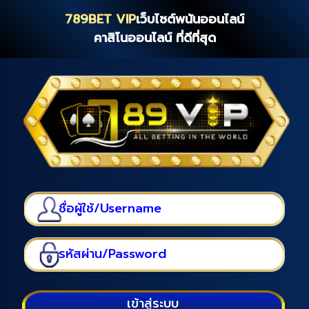
789BET VIP
เว็บไซต์พนันออนไลน์
คาสิโนออนไลน์ ที่ดีที่สุด
เข้าสู่ระบบ