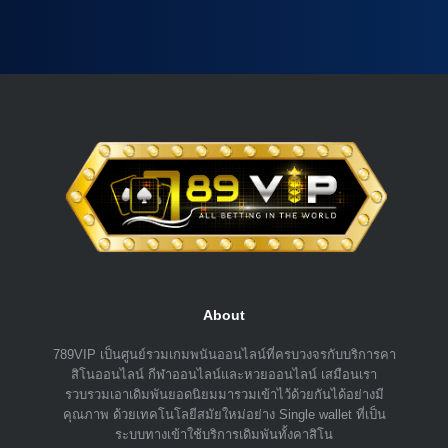
About
789VIP เป็นศูนย์รวมเกมพนันออนไลน์ที่ครบวงจรกับบริการคา
สิโนออนไลน์ กีฬาออนไลน์และหวยออนไลน์ เสมือนเรา
รวบรวมเอาเดิมพันยอดนิยมมารวมเข้าไว้ด้วยกันได้อย่างมี
คุณภาพ ด้วยเทคโนโลยีสมัยใหม่อย่าง Single wallet ที่เป็น
ระบบทางเข้าใช้บริการเดิมพันทั้งคาสิโน