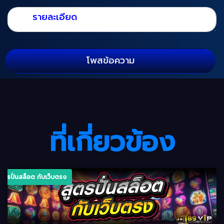
โพสข้อความ
ที่เกี่ยวข้อง
สูตรปั่นสล็อต กับเว็บตรง