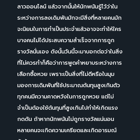
ลาวออนไลน์ แล้วจากนั้นให้นักพนันรู้ไว้ว่าใน
ระหว่างการลงเดิมพันมักจะมีสิ่งที่หลายคนมัก
จะนิยมในการทำเป็นประจำแล้วอาจจะทำให้ใคร
บางคนไม่ได้ประสบความสำเร็จจากการถูก
รางวัลนั่นเอง ดังนั้นวันนี้จะมาบอกต่อว่าในสิ่ง
ที่ไม่ควรทำก็คือว่าการพูดคำหยาบระหว่างการ
เลือกซื้อหวย เพราะเป็นสิ่งที่ไม่ดีหรือในมุม
มองการเดิมพันที่ใช้ประมาณต้นทุนสูงเกินตัว
ทุกคนมีความคาดหวังในการถูกหวย แต่ไม่
จำเป็นต้องใช้ต้นทุนที่สูงเกินไปทำให้เกิดแรง
กดดัน ถ้าหากนักพนันไม่ถูกรางวัลแน่นอน
หลายคนจะเกิดความเครียดและเกิดอารมณ์