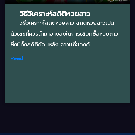
วิธีวิเคราะห์สถิติหวยลาว
วิธีวิเคราะห์สถิติหวยลาว สถิติหวยลาวเป็น
ตัวเลขที่ควรนำมาอ้างอิงในการเลือกซื้อหวยลาว
ซึ่งมีทั้งสถิติย้อนหลัง ความถี่ของตั
Read