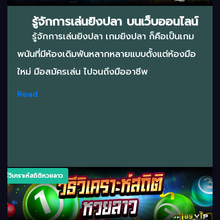
รู้จักการเล่นยิงปลา บนเว็บออนไลน์
รู้จักการเล่นยิงปลา เกมยิงปลา ก็คือเป็นเกม
พนันที่มีห้องเดิมพันหลากหลายแบบตั้งแต่ห้องมือ
ใหม่ มือสมัครเล่น ไปจนถึงมืออาชีพ
Read
วิธีวิเคราะห์สถิติหวยลาว