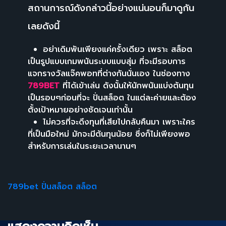
สถานการณ์ดังกล่าวนี้อย่างแน่นอนก็มาดูกัน
เลยดังนี้
อย่าเดิมพันเพียงแค่ครั้งเดียว เพราะ สล็อต
เป็นรูปแบบเกมพนันระบบแบบสุ่ม ที่จะมีรอบการ
แจกรางวัลแจ๊คพอทที่ต่างกันนั่นเอง ในช่องทาง
789
BET
ที่ได้เข้าเล่น ดังนั้นให้นักพนันแบ่งต้นทุน
เป็นรอบๆก่อนที่จะ ปั่นสล็อต ในแต่ละค่ายและต้อง
ตั้งเป้าหมายอย่างชัดเจนเท่านั้น
ไม่ควรที่จะดึงทุนที่เสียไปกลับคืนมา เพราะใคร
ที่เป็นมือใหม่ มักจะมีต้นทุนน้อย ซึ่งก็ไม่เพียงพอ
สำหรับการเล่นในระยะเวลานานๆ
789bet
ปั่นสล็อต
สล็อต