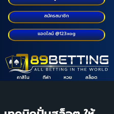
สมัครสมาชิก
แอดไลน์ @123xog
คาสิโน
กีฬา
หวย
สล็อต