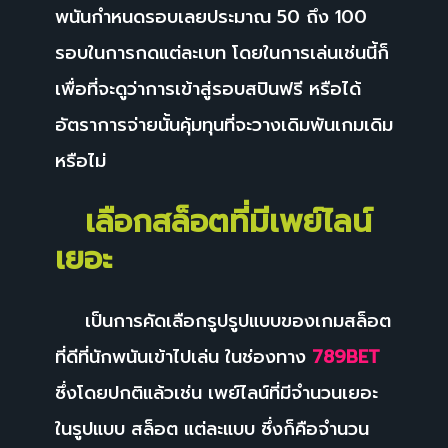
พนันกำหนดรอบเลยประมาณ 50 ถึง 100
รอบในการกดแต่ละเบท โดยในการเล่นเช่นนี้ก็
เพื่อที่จะดูว่าการเข้าสู่รอบสปินฟรี หรือได้
อัตราการจ่ายนั้นคุ้มทุนที่จะวางเดิมพันเกมเดิม
หรือไม่
เลือกสล็อตที่มีเพย์ไลน์
เยอะ
เป็นการคัดเลือกรูปรูปแบบของเกมสล็อต
ที่ดีที่นักพนันเข้าไปเล่น ในช่องทาง
789BET
ซึ่งโดยปกติแล้วเช่น เพย์ไลน์ที่มีจำนวนเยอะ
ในรูปแบบ สล็อต แต่ละแบบ ซึ่งก็คือจำนวน