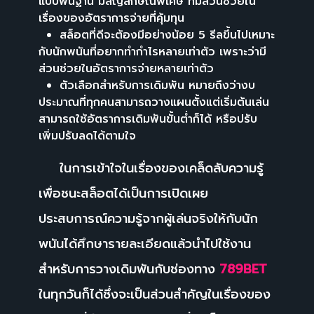
แบบพื้นฐาน มีสัญลักษณ์พิเศษ ที่มีส่วนช่วยใน
เรื่องของอัตราการจ่ายที่คุ้มทุน
สล็อตที่ดีจะต้องมีอย่างน้อย 5 รีลขึ้นไปเหมาะ
กับนักพนันที่อยากทำกำไรหลายเท่าตัว เพราะว่ามี
ส่วนช่วยในอัตราการจ่ายหลายเท่าตัว
ตัวเลือกสำหรับการเดิมพัน หมายถึงว่างบ
ประมาณที่ทุกคนสามารถวางแผนตั้งแต่เริ่มต้นเล่น
สามารถใช้อัตราการเดิมพันขั้นต่ำก็ได้ หรือปรับ
เพิ่มปรับลดได้ตามใจ
ในการเข้าใจในเรื่องของเคล็ดลับความรู้
เพื่อชนะสล็อตได้เป็นการเปิดเผย
ประสบการณ์ความรู้จากผู้เล่นจริงให้กับนัก
พนันได้ศึกษารายละเอียดแล้วนำไปใช้งาน
สำหรับการวางเดิมพันกับช่องทาง
789
BET
ในทุกวันก็ได้ซึ่งจะเป็นส่วนสำคัญในเรื่องของ