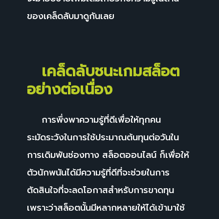
ของเคล็ดลับมาดูกันเลย
เคล็ดลับชนะเกมสล็อต
อย่างต่อเนื่อง
การพึ่งพาความรู้ที่ดีเพื่อให้ทุกคน
ระมัดระวังในการใช้ประมาณต้นทุนต่อวันใน
การเดิมพันช่องทาง สล็อตออนไลน์ ก็เพื่อให้
ตัวนักพนันได้มีความรู้ที่ดีที่จะช่วยในการ
ตัดสินใจที่จะลดโอกาสสำหรับการขาดทุน
เพราะว่าสล็อตนั้นมีหลากหลายให้ได้เข้ามาใช้