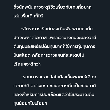
ซึ่งนักพนันอาจจะดูรีวิวเกี่ยวกับเกมที่อยาก
เล่นเพิ่มเติมก็ได้
-อัตราการเริ่มต้นลงเดิมพันหลายคนนั้น
มักจะพลาดโอกาส เพราะว่าบางคนจะมองว่ามี
ต้นทุนน้อยหรือมีต้นทุนมากก็ใช้การทุ่มทุนการ
ปั่นสล็อต ก็คือการวางแผนทีละสเต็ปไป
เรื่อยๆจะดีกว่า
-รอบการจะรางวัลโบนัสแจ็คพอตให้เลือก
เวลาให้ดี อย่างเช่น ช่วงกลางดึกเป็นช่วงนาที
ทองสำหรับการปั่นสล็อตแต่ว่าใช้ประมาณต้น
ทุนน้อยๆไปเรื่อยๆ