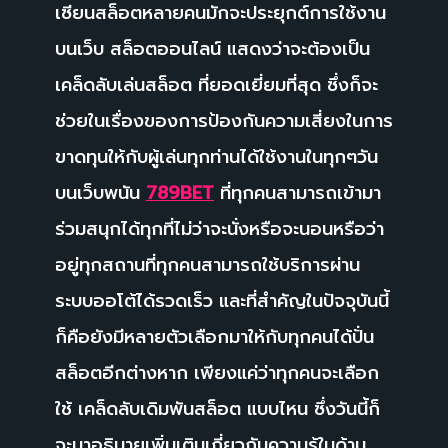
เซียนสล็อตหลายคนมักจะประยุกต์การใช้งาน
บนเว็บ สล็อตออนไลน์ แสดงว่าจะต้องเป็น
เคล็ดลับเล่นสล็อต ที่ยอดเยี่ยมที่สุด ซึ่งก็จะ
ช่วยในเรื่องของการป้องกันความเสี่ยงในการ
ขาดทุนให้กับผู้เล่นทุกท่านได้ใช้งานในทุกๆวัน
บนเว็บพนัน
789BET
ที่ทุกคนสามารถเข้ามา
ร่วมสนุกได้ทุกที่ไม่ว่าจะนั่งหรือจะนอนหรือว่า
อยู่ทุกสถานที่ทุกคนสามารถใช้บริการผ่าน
ระบบออโต้ได้รวดเร็ว และที่สำคัญในปัจจุบันนี้
ก็คือยังมีหลายตัวเลือกมาให้กับทุกคนได้ปั่น
สล็อตอีกต่างหาก เพียงแค่ว่าทุกคนจะเลือก
ใช้ เคล็ดลับเดิมพันสล็อต แบบไหน ซึ่งวันนี้ก็
จะมาอธิบายเพิ่มเติมเกี่ยวกับความรู้ในด้าน