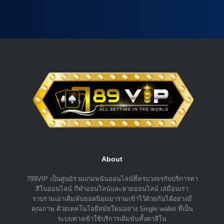
About
789VIP เป็นศูนย์รวมเกมพนันออนไลน์ที่ครบวงจรกับบริการคา
สิโนออนไลน์ กีฬาออนไลน์และหวยออนไลน์ เสมือนเรา
รวบรวมเอาเดิมพันยอดนิยมมารวมเข้าไว้ด้วยกันได้อย่างมี
คุณภาพ ด้วยเทคโนโลยีสมัยใหม่อย่าง Single wallet ที่เป็น
ระบบทางเข้าใช้บริการเดิมพันทั้งคาสิโน