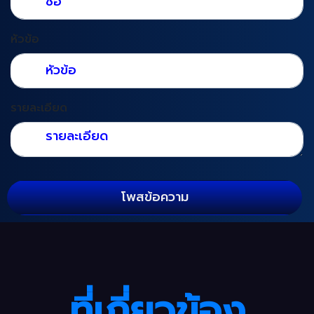
หัวข้อ
รายละเอียด
โพสข้อความ
ที่เกี่ยวข้อง