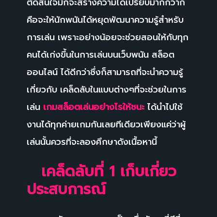
ตัดสินใจมักจะสร้างความได้เปรียบมากกว่าก็
คือจะให้นักพนันได้หยุดพัฒนาความรู้สำหรับ
การเล่น เพราะอย่างน้อยจะช่วยสอนให้กับทุก
คนได้เก่งขึ้นในการเล่นบนเว็บพนัน สล็อต
ออนไลน์ ได้ดีกว่าซึ่งก็สามารถที่จะนำความรู้
เกี่ยวกับ เคล็ดลับในแบบต่างๆที่จะช่วยในการ
เล่น
เกมสล็อตเล่นอย่างไรให้ชนะ
ได้นำไปใช้
งานได้ทุกค่ายเกมกันเลยทีเดียวเพียงแค่ว่าผู้
เล่นนั้นควรที่จะลองศึกษาดังเนื้อหานี้
เคล็ดลับที่ 1 เก็บเกี่ยว
ประสบการณ์