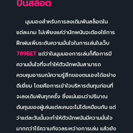
ปั่นสล็อต
มุมมองสำหรับการลงเดิมพันสล็อตใน
แต่ละเกม ไม่เพียงแค่ว่านักพนันจะต้องใช้การ
ฝึกฝนเพิ่มระดับความมั่นใจในการเล่นในเว็บ
789
BET
แต่ว่าในมุมมองการเล่นก็คือการมี
ความมั่นใจที่จะทำให้ตัวนักพนันสามารถ
ควบคุมอารมณ์ความรู้สึกของตนเองได้อย่าง
ดีเยี่ยม โดยคือการเข้าใจบริหารต้นทุนก่อนที่
จะลงเดิมพันทุกครั้ง ซึ่งแน่นอนว่าปริมาณ
ต้นทุนของผู้เล่นแต่ละคนจะไม่ได้เหมือนกัน แต่
ว่าแต่ละวันนั้นจะทำให้ตัวนักพนันมีความมั่นใจ
มากกว่าไร้ความกังวลระหว่างการเล่น แล้วยัง