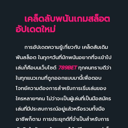
เคล็ดลับพนันเกมสล็อต
อัปเดตใหม่
การอัปเดตความรู้เกี่ยวกับ เคล็ดลับเดิม
พันสล็อต ในทุกๆวันที่นักพนันอยากที่จะเข้าไป
เล่นก็คือบนเว็บไซต์
789BET
ทุกคนทราบดีว่า
ในทุกแนวเกมที่ถูกออกแบบมานี้เพื่อตอบ
โจทย์ความต้องการสำหรับการเริ่มเล่นของ
ใครหลายๆคน ไม่ว่าจะเป็นผู้เล่นที่เป็นมือสมัคร
เล่นที่มีประสบการณ์อยู่แล้วหรือรวมทั้งมือ
อาชีพก็ตาม การประยุกต์ที่จำเป็นสำหรับการ