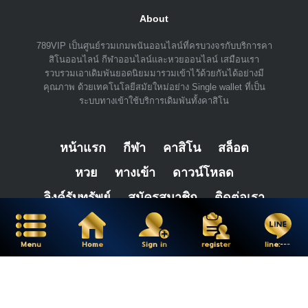
About
789VIP เป็นศูนย์รวมเกมพนันออนไลน์ที่ครบวงจรกับบริการคา
สิโนออนไลน์ กีฬาออนไลน์และหวยออนไลน์ เสมือนเรา
รวบรวมเอาเดิมพันยอดนิยมมารวมเข้าไว้ด้วยกันได้อย่างมี
คุณภาพ ด้วยเทคโนโลยีสมัยใหม่อย่าง Single wallet ที่เป็น
ระบบทางเข้าใช้บริการเดิมพันทั้งคาสิโน
หน้าแรก
กีฬา
คาสิโน
สล็อต
หวย
ทางเข้า
ดาวน์โหลด
ลิงค์รับทรัพย์
สมัครสมาชิก
ติดต่อเรา
เข้าสู่ระบบ
Menu
Home
Sign in
register
line:---