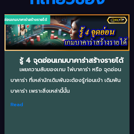
4 จุดอ่อนเกมบาคาร่าสร้างรายได้
รู้ 4 จุดอ่อนเกมบาคาร่าสร้างรายได้
เผยความลับของเกม ไพ่บาคาร่า หรือ จุดอ่อน
บาคาร่า ที่เหล่านักเดิมพันจะต้องรู้ก่อนเข้า เดิมพัน
บาคาร่า เพราะสิ่งเหล่านี้นั้น
Read