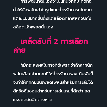
การพัฒนาตนเองจะเป็นหนึ่งทักษะที่ดีที่จะ
ทำให้นักพนันเข้าใจรูปแบบสำหรับการเล่นเกม
แต่ละแบบมากขึ้นตั้งแต่สล็อตคลาสสิกจนถึง
สล็อตแจ็คพอตนั่นเอง
เคล็ดลับที่ 2 การเลือก
ค่าย
ก็มักจะส่งผลในทางที่ดีเพราะว่าถ้าหากนัก
พนันเลือกค่ายเกมที่ใช่สำหรับการลงเดิมพันก็
จะทำให้ทุกคนนั้นเพลิดเพลินสำหรับการเล่นได้
ดีหรือชื่นชอบสำหรับการเล่นเกมที่ดีกว่า ลด
แรงกดดันอีกต่างหาก